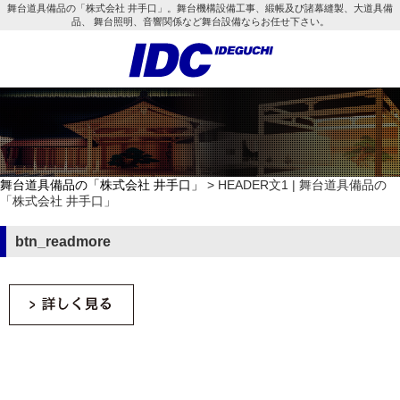
舞台道具備品の「株式会社 井手口」。舞台機構設備工事、緞帳及び諸幕縫製、大道具備
品、 舞台照明、音響関係など舞台設備ならお任せ下さい。
舞台道具備品の「株式会社 井手口」
> HEADER文1 | 舞台道具備品の
「株式会社 井手口」
btn_readmore