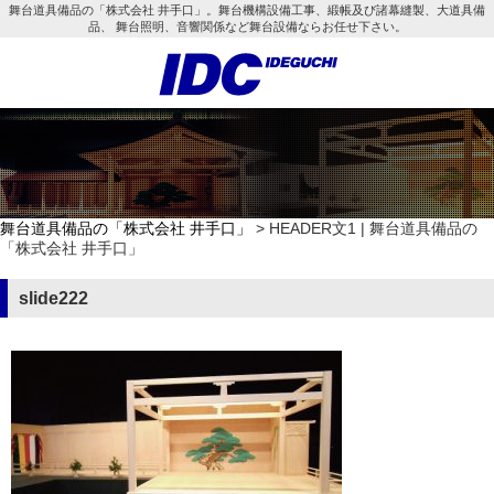
舞台道具備品の「株式会社 井手口」。舞台機構設備工事、緞帳及び諸幕縫製、大道具備
品、 舞台照明、音響関係など舞台設備ならお任せ下さい。
舞台道具備品の「株式会社 井手口」
> HEADER文1 | 舞台道具備品の
「株式会社 井手口」
slide222